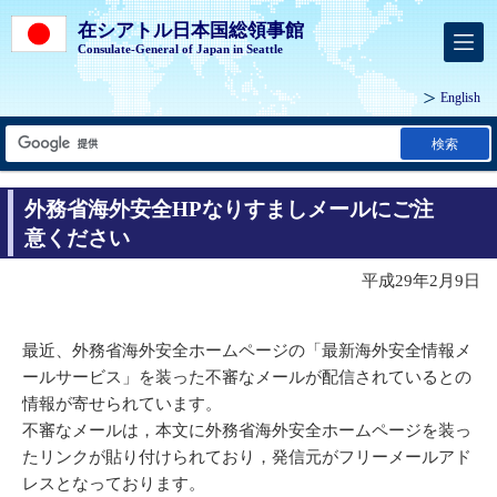
在シアトル日本国総領事館
Consulate-General of Japan in Seattle
English
検索
外務省海外安全HPなりすましメールにご注
意ください
平成29年2月9日
最近、外務省海外安全ホームページの「最新海外安全情報メ
ールサービス」を装った不審なメールが配信されているとの
情報が寄せられています。
不審なメールは，本文に外務省海外安全ホームページを装っ
たリンクが貼り付けられており，発信元がフリーメールアド
レスとなっております。