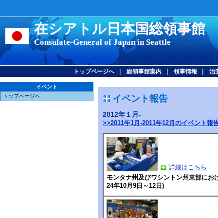
在シアトル日本国総領事館
Consulate-General of Japan in Seattle
|
|
|
トップページへ
総領事館案内
領事情報
治
イベント
トップページへ
イベント報告
2012年１月-
>>2011年1月-2011年12月のイベント報
詳細はこちら
モンタナ州及びワシントン州東部にお
24年10月9日～12日)