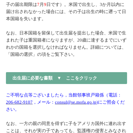
子の届出期限は
7
月
9
日です）。米国で出生し、3か月以内に
届け出されなかった場合には、その子は出生の時に遡って日
本国籍を失います。
なお、日本国籍を留保して出生届を提出した場合、米国で生
まれた子は重国籍者になりますが、20歳に達するまでにいず
れかの国籍を選択しなければなりません。詳細については、
「国籍の選択」の項をご覧下さい。
出生届に必要な書類 ▼ ここをクリック
ご不明な点等ございましたら，当館領事班戸籍係（電話：
206-682-9107
，メール：
consul@se.mofa.go.jp
)にご照会くだ
さい。
なお、一方の親の同意を得ずに子をアメリカ国外に連れ出す
ことは、それが実の子であっても、監護権の侵害とみなされ