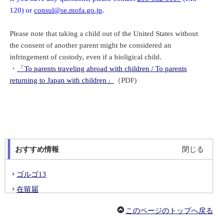
120) or
consul@se.mofa.go.jp
.
Please note that taking a child out of the United States without
the consent of another parent might be considered an
infringement of custody, even if a bioligical child.
・
「To parents traveling abroad with children / To parents
returning to Japan with children」
（PDF)
おすすめ情報
閉じる
ゴルゴ13
在留届
婚姻届
このページのトップへ戻る