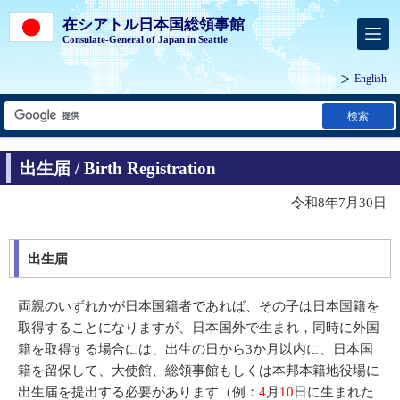
在シアトル日本国総領事館
Consulate-General of Japan in Seattle
English
検索
出生届 / Birth Registration
令和8年7月30日
出生届
両親のいずれかが日本国籍者であれば、その子は日本国籍を
取得することになりますが、日本国外で生まれ，同時に外国
籍を取得する場合には、出生の日から3か月以内に、日本国
籍を留保して、大使館、総領事館もしくは本邦本籍地役場に
出生届を提出する必要があります（例：
4
月
10
日に生まれた